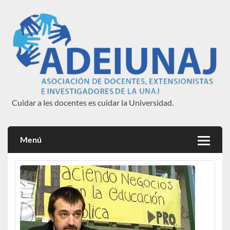
Saltar
al
contenido
Cuidar a les docentes es cuidar la Universidad.
ADEIUNAJ
Menú