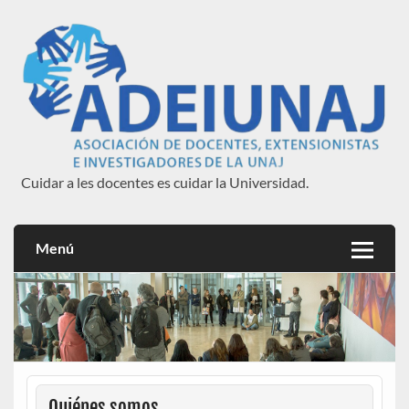
Saltar
al
contenido
Cuidar a les docentes es cuidar la Universidad.
ADEIUNAJ
Menú
Quiénes somos