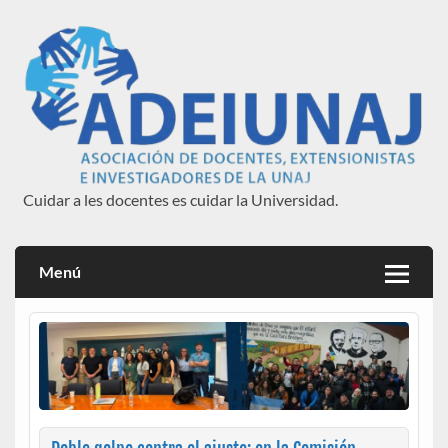
Saltar
al
contenido
Cuidar a les docentes es cuidar la Universidad.
ADEIUNAJ
Menú