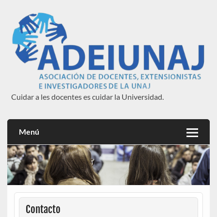
Saltar
al
contenido
Cuidar a les docentes es cuidar la Universidad.
ADEIUNAJ
Menú
Contacto